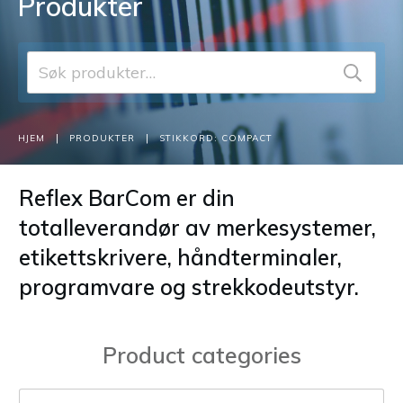
Produkter
Søk
etter:
|
|
HJEM
PRODUKTER
STIKKORD: COMPACT
Reflex BarCom er din
totalleverandør av merkesystemer,
etikettskrivere, håndterminaler,
programvare og strekkodeutstyr.
Product categories