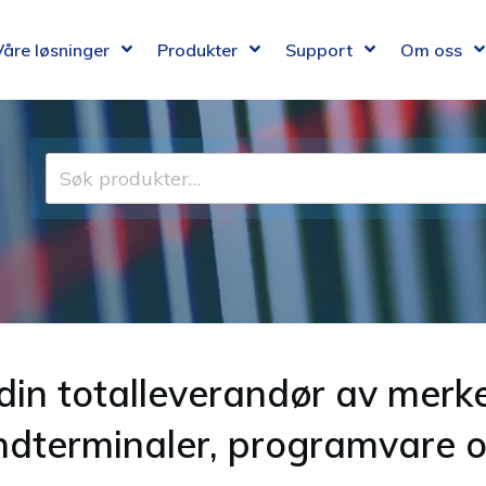
Våre løsninger
Produkter
Support
Om oss
Søk
etter:
din totalleverandør av merk
åndterminaler, programvare o