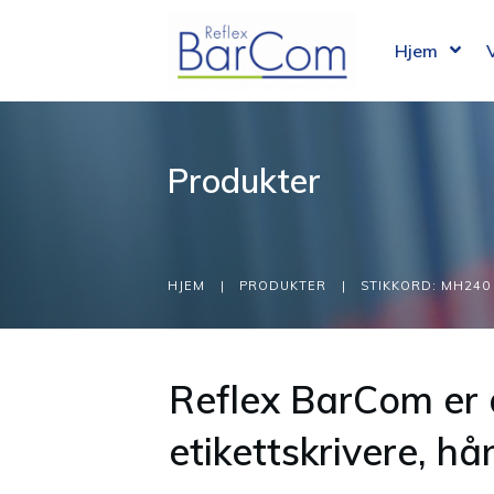
Hjem
Produkter
HJEM
|
PRODUKTER
|
STIKKORD: MH240
Reflex BarCom er 
etikettskrivere, h