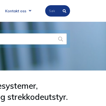
Kontakt oss
esystemer,
g strekkodeutstyr.