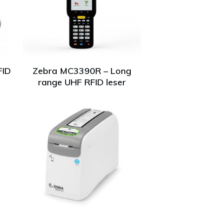
FID
Zebra MC3390R – Long
range UHF RFID leser