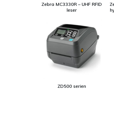
Zebra MC3330R – UHF RFID
Z
leser
h
ZD500 serien