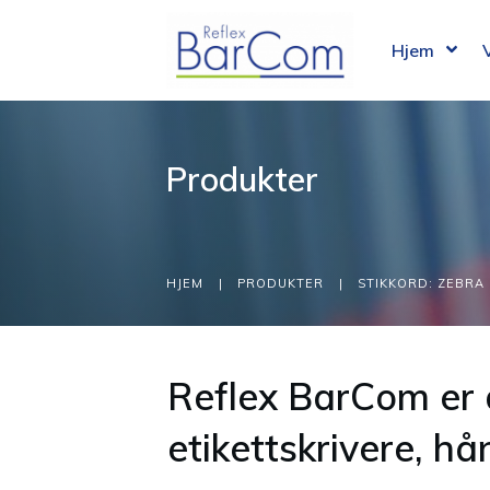
Hjem
Produkter
HJEM
|
PRODUKTER
|
STIKKORD: ZEBRA
Reflex BarCom er 
etikettskrivere, h