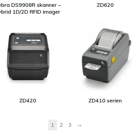
ebra DS9908R skanner –
ZD620
ybrid 1D/2D RFID imager
ZD420
ZD410 serien
→
1
2
3