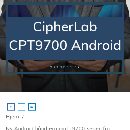
CipherLab
CPT9700 Android
OKTOBER 17
Hjem
/
Ny Android håndterminal i 9700-serien fra