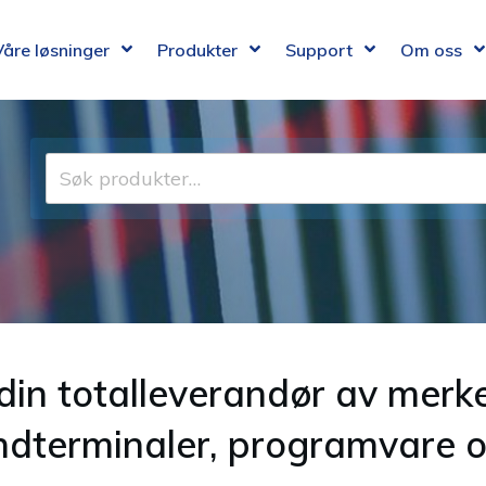
Våre løsninger
Produkter
Support
Om oss
Søk
etter:
din totalleverandør av merk
åndterminaler, programvare o