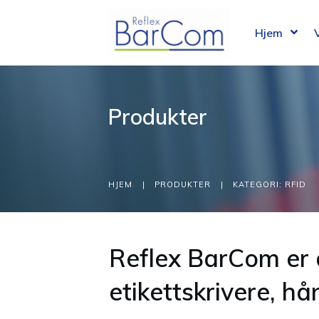
Hjem
Produkter
HJEM
|
PRODUKTER
|
KATEGORI: RFID
Reflex BarCom er 
etikettskrivere, h