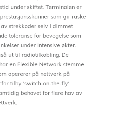
tid under skiftet. Terminalen er
prestasjonsskanner som gir raske
 av strekkoder selv i dimmet
de toleranse for bevegelse som
inkelser under intensive økter.
å ut til radiotilkobling. De
 har en Flexible Network stemme
m opererer på nettverk på
or tilby 'switch-on-the-fly'
amtidig behovet for flere hav av
ettverk.