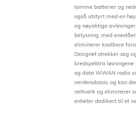
tomme batterier og nede
også utstyrt med en høy
og nøyaktige avlesinger
belysning, med eneståen
eliminerer kostbare fors
Designet strekker seg ogs
bredspektra løsningene
og data WWAN radio so
verdensbasis, og kan derf
nettverk og eliminerer s
enheter dedikert til et n