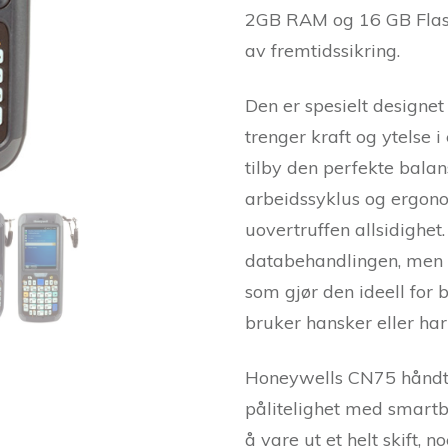
2GB RAM og 16 GB Flash
av fremtidssikring.
Den er spesielt designet 
trenger kraft og ytelse 
tilby den perfekte bala
arbeidssyklus og ergon
uovertruffen allsidighe
databehandlingen, men m
som gjør den ideell for 
bruker hansker eller ha
Honeywells CN75 håndte
pålitelighet med smartba
å vare ut et helt skift,