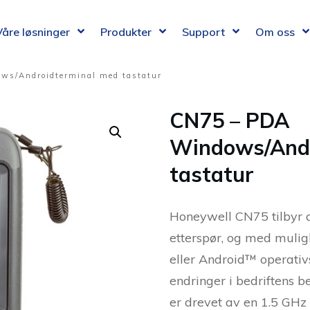
Våre løsninger
Produkter
Support
Om oss
ws/Androidterminal med tastatur
CN75 – PDA
Windows/Andr
tastatur
Honeywell CN75 tilbyr 
etterspør, og med muli
eller Android™ operativ
endringer i bedriftens 
er drevet av en 1.5 GHz