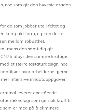
, noe som gir den høyeste graden
for de som jobber ute i feltet og
i en kompakt form, og kan derfor
nsen mellom robusthet,
omi mens den samtidig gir
t. CN75 tilbyr den samme kraftige
ed et større tastaturdesign, noe
budmiljøer hvor arbeiderne gjerne
r mer intensive inndataoppgaver.
rminal leverer enestående
tteriteknologi som gir nok kraft til
 noe som er med på å eliminere