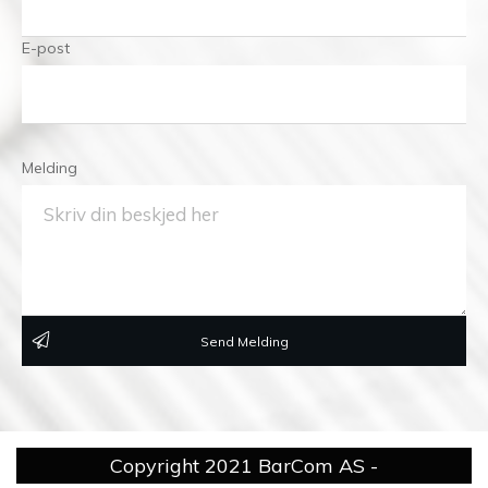
E-post
Melding
Send Melding
Copyright 2021
BarCom AS
-