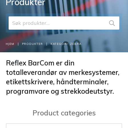
Produkter
Søk
etter:
|
|
HJEM
PRODUKTER
KATEGORI: ZEBRA
Reflex BarCom er din
totalleverandør av merkesystemer,
etikettskrivere, håndterminaler,
programvare og strekkodeutstyr.
Product categories