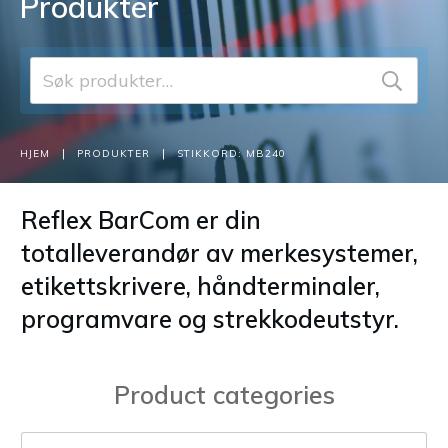
Produkter
Søk
etter:
|
|
HJEM
PRODUKTER
STIKKORD: MB240
Reflex BarCom er din
totalleverandør av merkesystemer,
etikettskrivere, håndterminaler,
programvare og strekkodeutstyr.
Product categories